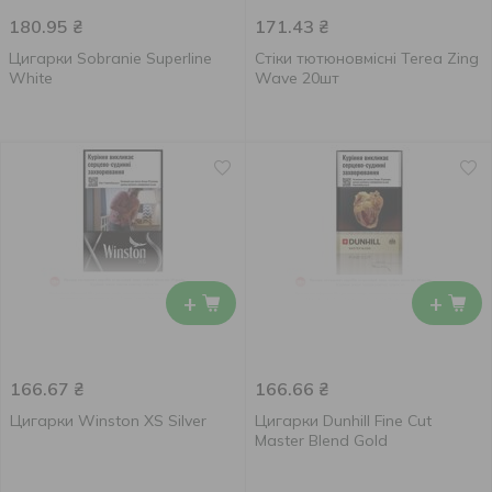
180.95
₴
171.43
₴
Цигарки Sobranie Superline
Стіки тютюновмісні Terea Zing
White
Wave 20шт
+
+
166.67
₴
166.66
₴
Цигарки Winston XS Silver
Цигарки Dunhill Fine Cut
Master Blend Gold