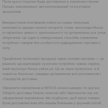
Після цього покупка буде доставлена у зазначені строки.
Процес максимально автоматизований та інтуїтивно
зрозумілий.
Використання платформи zakaz.ua надає покупцям
можливість швидко купити сигарети, стики, аксесуари Novus
із гарантією свіжості, оригінальності та дотримання усіх умов
зберігання. Це один із найзручніших способів отримання
потрібних товарів без особистого відвідування торгового
залу.
Придбання тютюнової продукції через онлайн-магазин — це
рішення, що відповідає сучасним потребам і рівню сервісу,
який пропонує Novus.zakaz.ua. Це не лише практично, а й
повністю безпечно, завдяки дотриманню всіх регламентів і
стандартів доставки.
Оформити замовлення в NOVUS можна швидко та зручно.
Оберіть доставку Новою поштою або Укрпоштою під час
оформлення замовлення. Ми подбаємо, щоб якісні товари
були доставлені вам або вашим близьким у зручний спосіб.