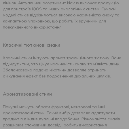
лінійок. Актуальний асортимент Novus включає продукцію
для пристроїв IQOS та інших аналогічних систем. Сучасні
моделі стиків відрізняються високою насиченістю смаку та
компактною упаковкою, що робить їх зручними для
повсякденного використання.
Класичні тютюнові смаки
Класичні стики імітують аромат традиційного тютюну. Вони
підійдуть тим, хто цінує насиченість смаку та м’якість диму.
Збалансована подача нікотину дозволяє отримати
очікуваний ефект без подразнення дихальних шляхів.
Ароматизовані стики
Покупці можуть обрати фруктові, ментолові та інші
ароматизовані стики. Такий вибір дозволяє адаптувати
продукт під індивідуальні вподобання. Різноманіття смаків
розширює споживчий досвід і робить використання