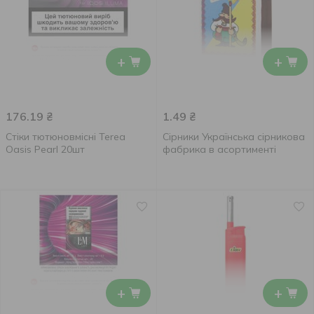
+
+
176.19
₴
1.49
₴
Стіки тютюновмісні Terea
Сірники Українська сірникова
Oasis Pearl 20шт
фабрика в асортименті
+
+