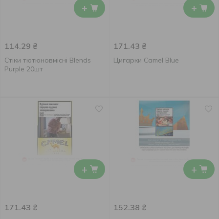
+
+
114.29
₴
171.43
₴
Стіки тютюновмісні Blends
Цигарки Camel Blue
Purple 20шт
+
+
171.43
₴
152.38
₴