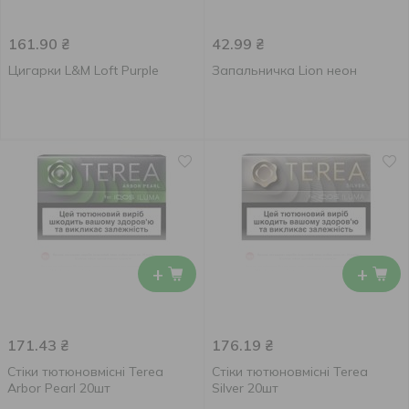
161.90
₴
42.99
₴
Цигарки L&M Loft Purple
Запальничка Lion неон
+
+
171.43
₴
176.19
₴
Стіки тютюновмісні Terea
Стіки тютюновмісні Terea
Arbor Pearl 20шт
Silver 20шт