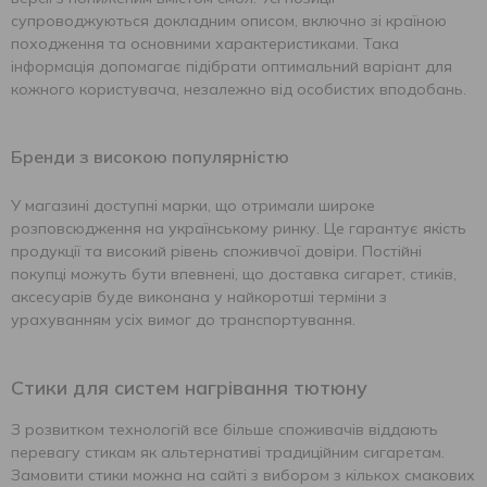
супроводжуються докладним описом, включно зі країною
походження та основними характеристиками. Така
інформація допомагає підібрати оптимальний варіант для
кожного користувача, незалежно від особистих вподобань.
Бренди з високою популярністю
У магазині доступні марки, що отримали широке
розповсюдження на українському ринку. Це гарантує якість
продукції та високий рівень споживчої довіри. Постійні
покупці можуть бути впевнені, що доставка сигарет, стиків,
аксесуарів буде виконана у найкоротші терміни з
урахуванням усіх вимог до транспортування.
Стики для систем нагрівання тютюну
З розвитком технологій все більше споживачів віддають
перевагу стикам як альтернативі традиційним сигаретам.
Замовити стики можна на сайті з вибором з кількох смакових