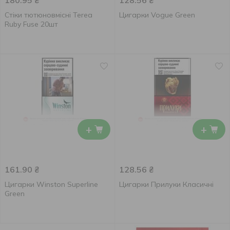
180.95
₴
128.56
₴
Стіки тютюновмісні Terea
Цигарки Vogue Green
Ruby Fuse 20шт
+
+
161.90
₴
128.56
₴
Цигарки Winston Superline
Цигарки Прилуки Класичні
Green