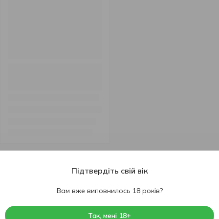
Підтвердіть свій вік
...
1
2
3
4
5
6
12
Вам вже виповнилось 18 років?
Так, мені 18+