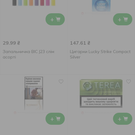
+
+
29.99
₴
147.61
₴
Запальничка BIC J23 слім
Цигарки Lucky Strike Compact
асорті
Silver
+
+