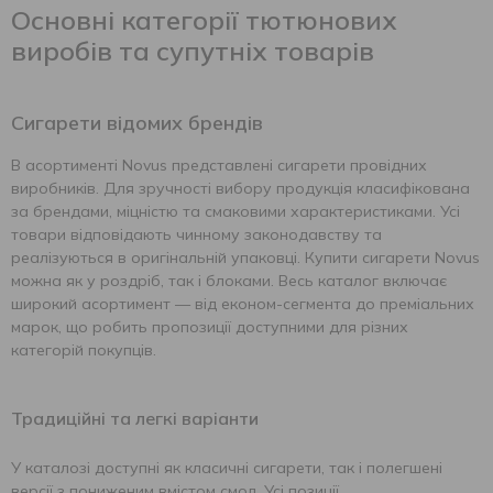
Основні категорії тютюнових
виробів та супутніх товарів
Сигарети відомих брендів
В асортименті Novus представлені сигарети провідних
виробників. Для зручності вибору продукція класифікована
за брендами, міцністю та смаковими характеристиками. Усі
товари відповідають чинному законодавству та
реалізуються в оригінальній упаковці. Купити сигарети Novus
можна як у роздріб, так і блоками. Весь каталог включає
широкий асортимент — від економ-сегмента до преміальних
марок, що робить пропозиції доступними для різних
категорій покупців.
Традиційні та легкі варіанти
У каталозі доступні як класичні сигарети, так і полегшені
версії з пониженим вмістом смол. Усі позиції