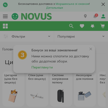
Цигарки, стіки, аксесуари - доставка з інтернет магазина NOVU
Безкоштовна доставка з
Моршинська зі смаком
!
Детальніше
1
Популярні
Фільтри
Головна
Цигарки, стіки, аксесуари
Бонуси за ваші замовлення!
Ними можна сплатити за доставку
Цигарки, стіки, аксесуари
або додаткові збори.
Переглянути
Цигарки
Стіки (ціни
Системи
Аксесуари
Нікот
(ціни без
без акцизу)
нагрівання
для паління
паучі
акцизу)
тютюну
без а