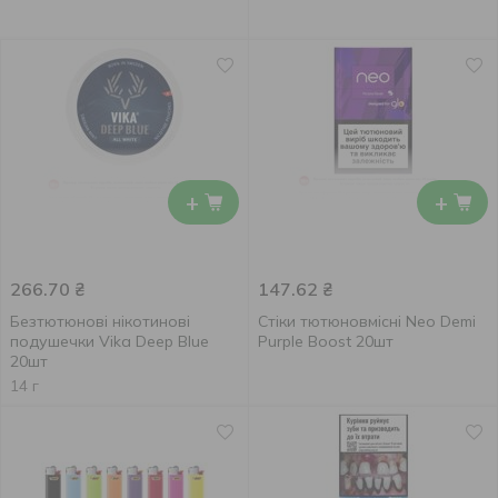
+
+
266.70
₴
147.62
₴
Безтютюнові нікотинові
Стіки тютюновмісні Neo Demi
подушечки Vika Deep Blue
Purple Boost 20шт
20шт
14 г