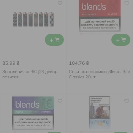
+
+
35.99
₴
104.76
₴
Запальничка BIC J23 декор
Стіки тютюновмісні Blends Red
позитив
Classics 20шт