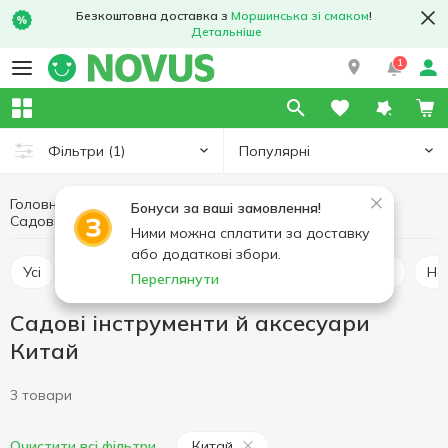
Безкоштовна доставка з
Моршинська зі смаком
!
Детальніше
1
Популярні
Фільтри
(1)
Головна
Хобі та відпочинок
Дача, сад та город
Бонуси за ваші замовлення!
Садові інструменти й аксесуари Китай
Садові інструменти й аксесуари
Ними можна сплатити за доставку
або додаткові збори.
Усі
Насіння та цибулини квітів
Насіння овочів
Н
Переглянути
Садові інструменти й аксесуари
Китай
3 товари
Китай
Очистити всі фільтри