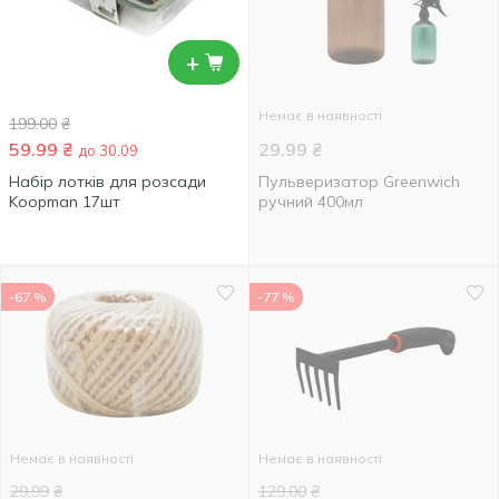
+
Немає в наявності
199.00
₴
59.99
₴
29.99
₴
до 30.09
Набір лотків для розсади
Пульверизатор Greenwich
Koopman 17шт
ручний 400мл
-67 %
-77 %
Немає в наявності
Немає в наявності
29.99
₴
129.00
₴