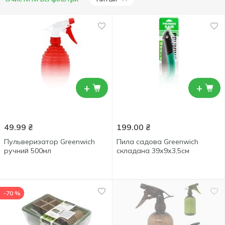
+
+
49.99
₴
199.00
₴
Пульверизатор Greenwich
Пила садова Greenwich
ручний 500мл
складана 39х9х3,5см
-70 %