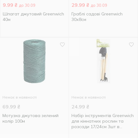
9.99
₴
29.99
₴
до 30.09
до 30.09
Шпагат джутовий Greenwich
Граблі садові Greenwich
40м
30х8см
Немає в наявності
Немає в наявності
69.99
₴
24.99
₴
Мотузка джутова зелений
Набір інструментів Greenwich
колір 100м
для кімнатних рослин та
розсади 17/24см 3шт в
асортименті