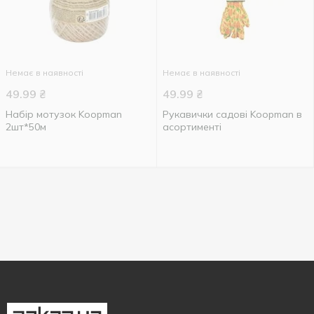
Немає в наявності
Немає в наявності
49.99
₴
49.99
₴
Набір мотузок Koopman
Рукавички садові Koopman в
2шт*50м
асортименті