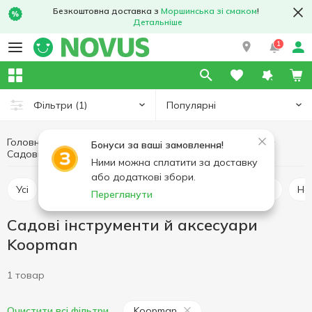
Безкоштовна доставка з
Моршинська зі смаком
!
Детальніше
1
Популярні
Фільтри
(1)
Головна
Хобі та відпочинок
Дача, сад та город
Бонуси за ваші замовлення!
Садові інструменти й аксесуари Koopman
Садові інструменти й аксесуари
Ними можна сплатити за доставку
або додаткові збори.
Усі
Насіння та цибулини квітів
Насіння овочів
Н
Переглянути
Садові інструменти й аксесуари
Koopman
1 товар
Koopman
Очистити всі фільтри