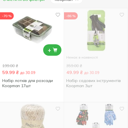
-70 %
-86 %
+
Немає в наявності
199.00
₴
359.00
₴
59.99
₴
49.99
₴
до 30.09
до 30.09
Набір лотків для розсади
Набір садових інструментів
Koopman 17шт
Koopman 3шт