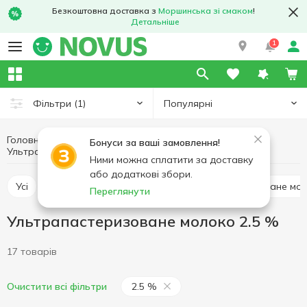
Безкоштовна доставка з
Моршинська зі смаком
!
Детальніше
1
Популярні
Фільтри
(1)
Головна
Молоко
Яйця та молочні продукти
Бонуси за ваші замовлення!
Ультрапастеризоване молоко 2.5 %
Ультрапастеризоване молоко
Ними можна сплатити за доставку
або додаткові збори.
Усі
Ультрапастеризоване молоко
Пастеризоване мо
Переглянути
Ультрапастеризоване молоко 2.5 %
17 товарів
2.5 %
Очистити всі фільтри