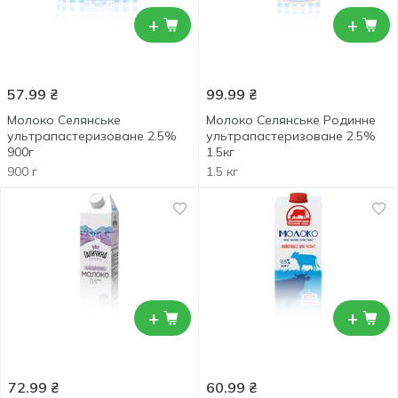
+
+
57.99
₴
99.99
₴
Молоко Селянське
Молоко Селянське Родинне
ультрапастеризоване 2.5%
ультрапастеризоване 2.5%
900г
1.5кг
900 г
1.5 кг
+
+
72.99
₴
60.99
₴