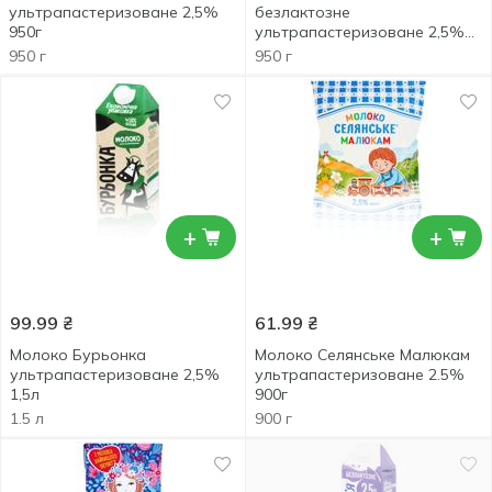
ультрапастеризоване 2,5%
безлактозне
950г
ультрапастеризоване 2,5%
950г
950 г
950 г
+
+
99.99
₴
61.99
₴
Молоко Бурьонка
Молоко Селянське Малюкам
ультрапастеризоване 2,5%
ультрапастеризоване 2.5%
1,5л
900г
1.5 л
900 г