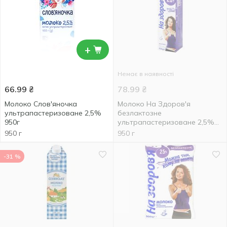
+
Немає в наявності
66.99
₴
78.99
₴
Молоко Слов'яночка
Молоко На Здоров'я
ультрапастеризоване 2,5%
безлактозне
950г
ультрапастеризоване 2,5%
950г
950 г
950 г
-31 %