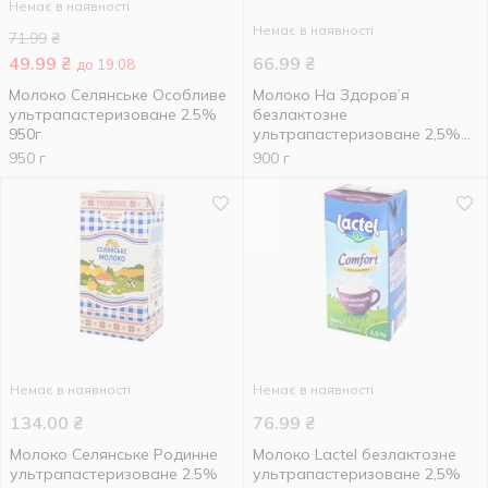
Немає в наявності
Немає в наявності
71.99
₴
49.99
₴
66.99
₴
до 19.08
Молоко Селянське Особливе
Молоко На Здоров’я
ультрапастеризоване 2.5%
безлактозне
950г
ультрапастеризоване 2,5%
900г
950 г
900 г
Немає в наявності
Немає в наявності
134.00
₴
76.99
₴
Молоко Селянське Родинне
Молоко Lactel безлактозне
ультрапастеризоване 2.5%
ультрапастеризоване 2,5%