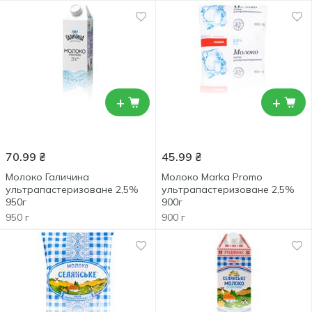
+
+
70.99
₴
45.99
₴
Молоко Галичина
Молоко Marka Promo
ультрапастеризоване 2,5%
ультрапастеризоване 2,5%
950г
900г
950 г
900 г