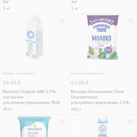
2кг
1кг
2 кг
1 кг
Немає в наявності
Немає в наявності
59.99
₴
62.99
₴
Молоко Organic Milk 2,5%
Молоко Волошкове Поле
органічне
безлактозне
ультрапастеризоване 950г
ультрапастеризоване 2,5%
900г
950 г
900 г