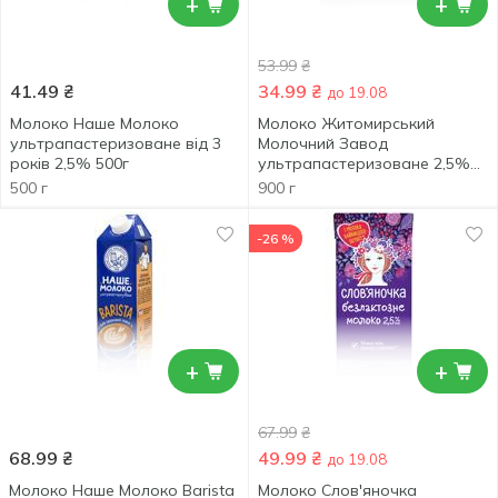
+
+
53.99
₴
41.49
₴
34.99
₴
до 19.08
Молоко Наше Молоко
Молоко Житомирський
ультрапастеризоване від 3
Молочний Завод
років 2,5% 500г
ультрапастеризоване 2,5%
900г
500 г
900 г
-26 %
+
+
67.99
₴
68.99
₴
49.99
₴
до 19.08
Молоко Наше Молоко Barista
Молоко Слов'яночка