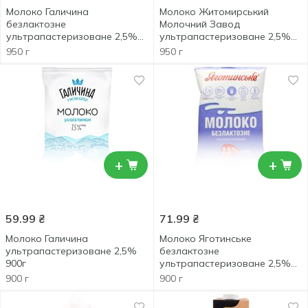
Молоко Галичина
Молоко Житомирський
безлактозне
Молочний Завод
ультрапастеризоване 2,5%
ультрапастеризоване 2,5%
950г
950г
950 г
950 г
+
+
59.99
₴
71.99
₴
Молоко Галичина
Молоко Яготинське
ультрапастеризоване 2,5%
безлактозне
900г
ультрапастеризоване 2,5%
900г
900 г
900 г