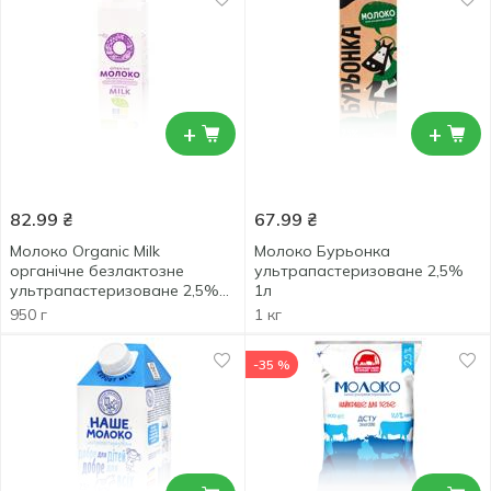
+
+
82.99
₴
67.99
₴
Молоко Organic Milk
Молоко Бурьонка
органічне безлактозне
ультрапастеризоване 2,5%
ультрапастеризоване 2,5%
1л
950г
950 г
1 кг
-35 %