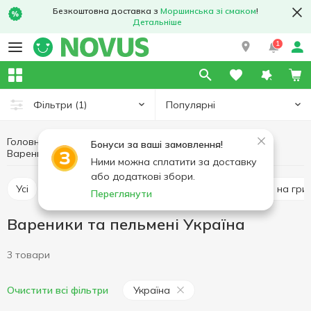
Безкоштовна доставка з
Моршинська зі смаком
!
Детальніше
1
Популярні
Фільтри
(1)
Головна
Кулінарія
Другі страви
Бонуси за ваші замовлення!
Вареники та пельмені
Вареники та пельмені Україна
Ними можна сплатити за доставку
або додаткові збори.
Усі
М'ясні страви
Страви з овочів
Страви на грил
Переглянути
Вареники та пельмені Україна
3 товари
Україна
Очистити всі фільтри