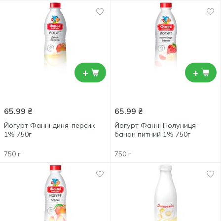
+
+
65.99
₴
65.99
₴
Йогурт Фанні диня-персик
Йогурт Фанні Полуниця-
1% 750г
банан питний 1% 750г
750 г
750 г