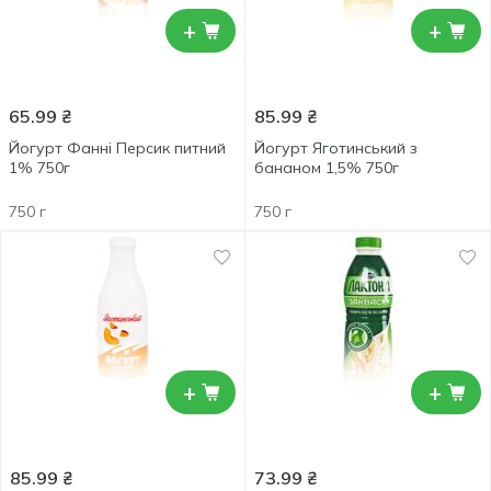
+
+
65.99
₴
85.99
₴
Йогурт Фанні Персик питний
Йогурт Яготинський з
1% 750г
бананом 1,5% 750г
750 г
750 г
+
+
85.99
₴
73.99
₴