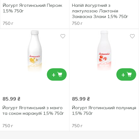
Йогурт Яготинський Персик
Напій йогуртний з
1,5% 750г
лактулозою Лактонія
Закваска Злаки 1,5% 750г
750 г
750 г
+
+
85.99
₴
85.99
₴
Йогурт Яготинський з манго
Йогурт Яготинський полуниця
та соком маракуйї 1,5% 750г
1,5% 750г
750 г
750 г