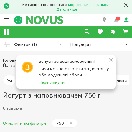
Безкоштовна доставка з
Моршинська зі смаком
!
Детальніше
1
Популярні
Фільтри
(1)
Головна
Йогурт
Яйця та молочні продукти
Бонуси за ваші замовлення!
Йогурт з наповнювачем 750 г
Йогурт з наповнювачем
Ними можна сплатити за доставку
або додаткові збори.
Усі
Йогурт з наповнювачем
Йогурт без наповнювач
Переглянути
Йогурт з наповнювачем 750 г
8 товарів
750 г
Очистити всі фільтри