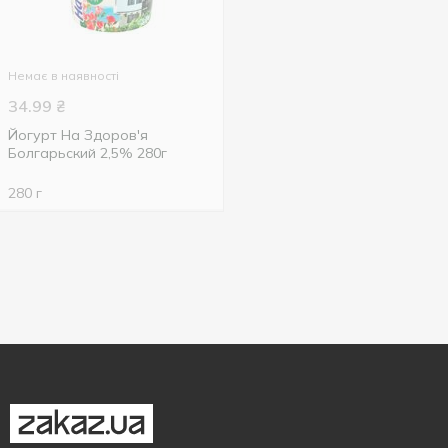
Немає в наявності
34.99
₴
Йогурт На Здоров'я
Болгарьский 2,5% 280г
280 г