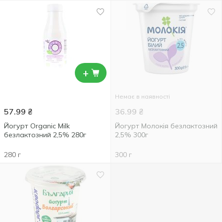
+
Немає в наявності
57.99
₴
36.99
₴
Йогурт Organic Milk
Йогурт Молокія безлактозний
безлактозний 2,5% 280г
2,5% 300г
280 г
300 г