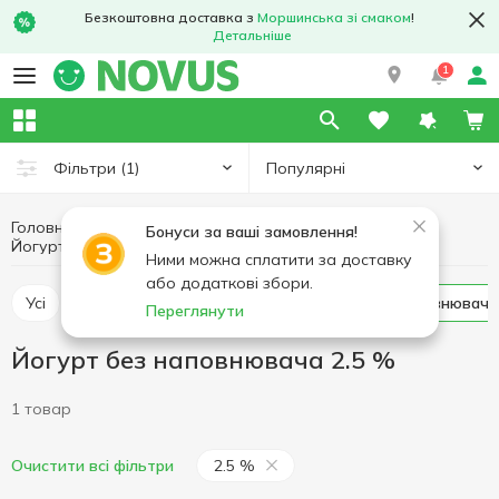
Безкоштовна доставка з
Моршинська зі смаком
!
Детальніше
1
Популярні
Фільтри
(1)
Головна
Йогурт
Яйця та молочні продукти
Бонуси за ваші замовлення!
Йогурт без наповнювача 2.5 %
Йогурт без наповнювача
Ними можна сплатити за доставку
або додаткові збори.
Усі
Йогурт з наповнювачем
Йогурт без наповнювача
Переглянути
Йогурт без наповнювача 2.5 %
1 товар
2.5 %
Очистити всі фільтри