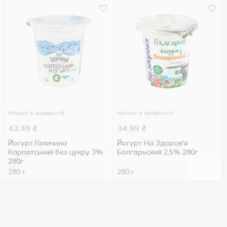
Немає в наявності
Немає в наявності
43.49
₴
34.99
₴
Йогурт Галичина
Йогурт На Здоров'я
Карпатський без цукру 3%
Болгарьский 2,5% 280г
280г
280 г
280 г