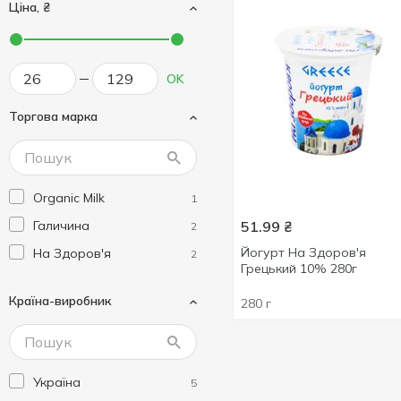
Ціна, ₴
OK
Торгова марка
Organic Milk
1
Галичина
51.99
₴
2
Йогурт На Здоров'я
На Здоров'я
2
Грецький 10% 280г
Країна-виробник
280 г
Україна
5