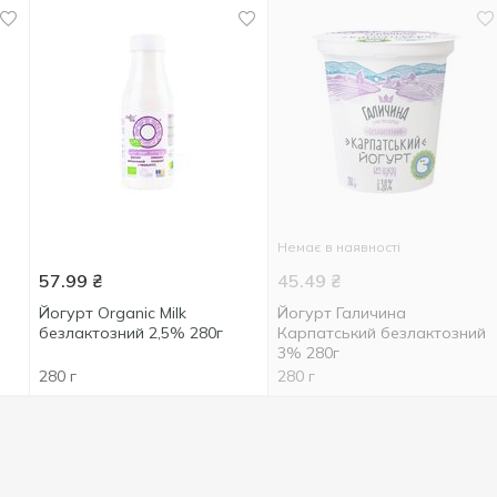
Немає в наявності
57.99
₴
45.49
₴
Йогурт Organic Milk
Йогурт Галичина
безлактозний 2,5% 280г
Карпатський безлактозний
3% 280г
280 г
280 г