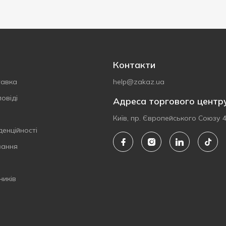
Контакти
тавка
help@zakaz.ua
овіді
Адреса торгового центр
Київ, пр. Європейського Союзу 
денційності
вання
ників