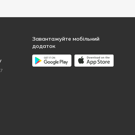
Завантажуйте мобільний
додаток
у
47