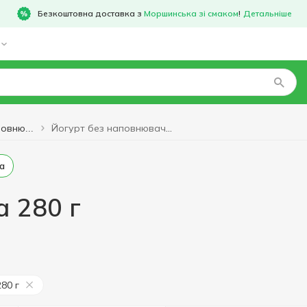
Безкоштовна доставка з
Моршинська зі смаком
!
Детальніше
Йогурт без наповнювача 280 г
Йогурт без наповнювача
а
 280 г
280 г