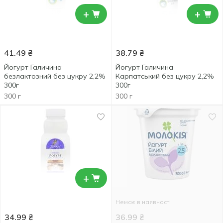
+
+
41.49
₴
38.79
₴
Йогурт Галичина
Йогурт Галичина
безлактозний без цукру 2,2%
Карпатський без цукру 2,2%
300г
300г
300 г
300 г
+
Немає в наявності
34.99
₴
36.99
₴