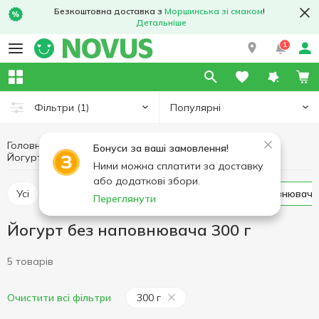
Безкоштовна доставка з
Моршинська зі смаком
!
Детальніше
1
Популярні
Фільтри
(1)
Головна
Йогурт
Яйця та молочні продукти
Бонуси за ваші замовлення!
Йогурт без наповнювача 300 г
Йогурт без наповнювача
Ними можна сплатити за доставку
або додаткові збори.
Усі
Йогурт з наповнювачем
Йогурт без наповнювача
Переглянути
Йогурт без наповнювача 300 г
5 товарів
300 г
Очистити всі фільтри