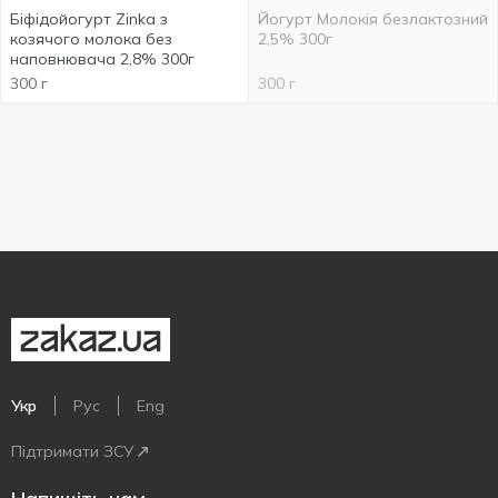
Біфідойогурт Zinka з
Йогурт Молокія безлактозний
козячого молока без
2,5% 300г
наповнювача 2,8% 300г
300 г
300 г
Укр
Рус
Eng
Підтримати ЗСУ