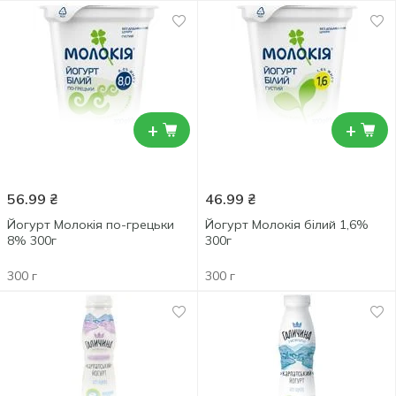
+
+
56.99
₴
46.99
₴
Йогурт Молокія по-грецьки
Йогурт Молокія білий 1,6%
8% 300г
300г
300 г
300 г