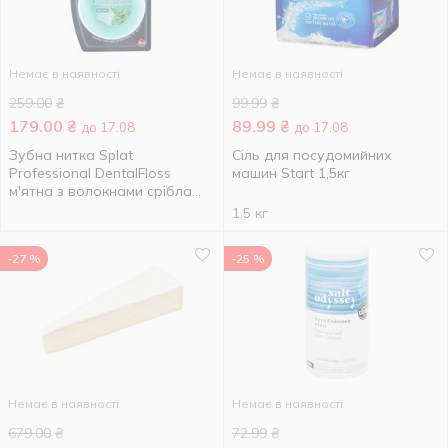
Немає в наявності
Немає в наявності
259.00
₴
99.99
₴
179.00
₴
89.99
₴
до 17.08
до 17.08
Зубна нитка Splat
Сіль для посудомийних
Professional DentalFloss
машин Start 1,5кг
м'ятна з волокнами срібла
30м
1.5 кг
-27 %
-25 %
Немає в наявності
Немає в наявності
679.00
₴
72.99
₴