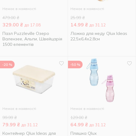
Немає в наявності
Немає в наявності
479.00
₴
25.99
₴
329.00
₴
14.99
₴
до 17.08
до 31.12
Пазл Puzzleville Озеро
Ложка для меду Qlux Ideas
Валензее, Альпи, Швейцарія
22,5х6,4х2,8см
1500 елементів
-20 %
-50 %
Немає в наявності
Немає в наявності
99.99
₴
129.00
₴
79.99
₴
64.99
₴
до 31.12
до 31.12
Контейнер Qlux Ideas для
Пляшка Qlux