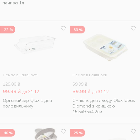
печива 1л
-22 %
-33 %
Немає в наявності
Немає в наявності
129.00
₴
59.99
₴
99.99
₴
39.99
₴
до 31.12
до 31.12
Органайзер Qlux L для
Ємність для льоду Qlux Ideas
холодильнику
Diamond з кришкою
15,5x9,5x4,2см
-40 %
-25 %