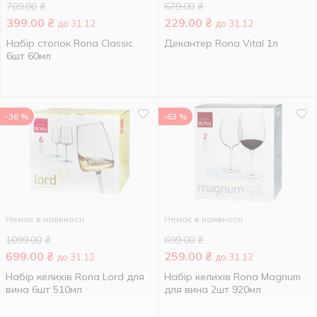
709.00
₴
679.00
₴
399.00
₴
229.00
₴
до 31.12
до 31.12
Набір стопок Rona Classic
Декантер Rona Vital 1л
6шт 60мл
-36 %
-63 %
Немає в наявності
Немає в наявності
1099.00
₴
699.00
₴
699.00
₴
259.00
₴
до 31.12
до 31.12
Набір келихів Rona Lord для
Набір келихів Rona Magnum
вина 6шт 510мл
для вина 2шт 920мл