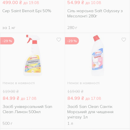
499.00
₴
54.99
₴
до 19.08
до 10.08
Сир Saint Benoit Брі 50%
Сіль морська Salt Odyssey з
Месолонгі 280г
за 1 кг
280 г
-29 %
-29 %
Немає в наявності
Немає в наявності
119.00
₴
119.00
₴
84.99
₴
84.99
₴
до 17.08
до 17.08
Засіб універсальний San
Засіб San Clean Сантік
Clean Лимон 500мл
Морський для чищення
унітазу 1л
500 г
1 л