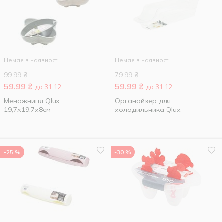
Немає в наявності
Немає в наявності
99.99
₴
79.99
₴
59.99
₴
59.99
₴
до 31.12
до 31.12
Менажниця Qlux
Органайзер для
19,7х19,7х8см
холодильника Qlux
-25 %
-30 %