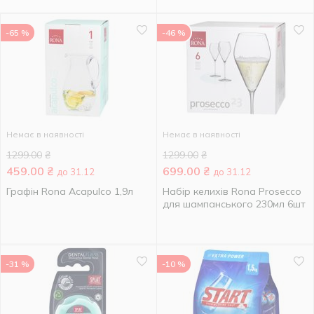
-65 %
-46 %
Немає в наявності
Немає в наявності
1299.00
₴
1299.00
₴
459.00
₴
699.00
₴
до 31.12
до 31.12
Графін Rona Acapulco 1,9л
Набір келихів Rona Prosecco
для шампанського 230мл 6шт
-31 %
-10 %