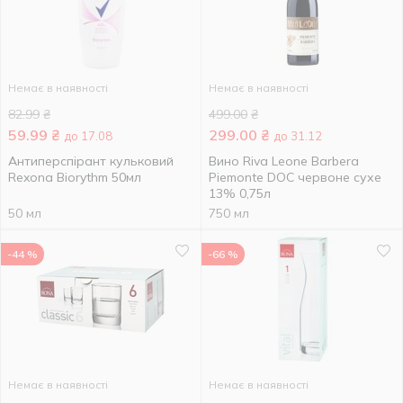
Немає в наявності
Немає в наявності
82.99
₴
499.00
₴
59.99
₴
299.00
₴
до 17.08
до 31.12
Антиперспірант кульковий
Вино Riva Leone Barbera
Rexona Biorythm 50мл
Piemonte DOC червоне сухе
13% 0,75л
50 мл
750 мл
-44 %
-66 %
Немає в наявності
Немає в наявності