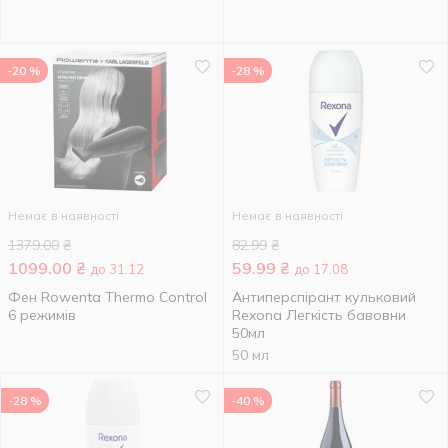
-20 %
-28 %
Немає в наявності
Немає в наявності
1379.00
₴
82.99
₴
1099.00
₴
59.99
₴
до 31.12
до 17.08
Фен Rowenta Thermo Control
Антиперспірант кульковий
6 режимів
Rexona Легкість бавовни
50мл
50 мл
-28 %
-40 %