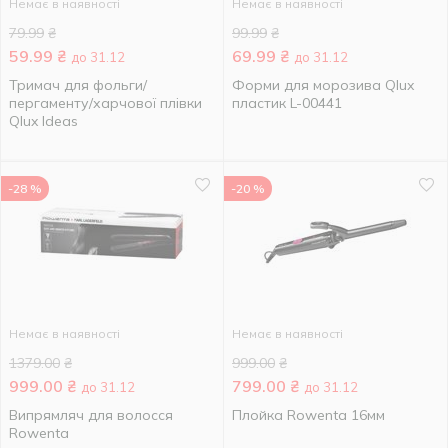
Немає в наявності
Немає в наявності
79.99
₴
99.99
₴
59.99
₴
69.99
₴
до 31.12
до 31.12
Тримач для фольги/
Форми для морозива Qlux
пергаменту/харчової плівки
пластик L-00441
Qlux Ideas
-28 %
-20 %
Немає в наявності
Немає в наявності
1379.00
₴
999.00
₴
999.00
₴
799.00
₴
до 31.12
до 31.12
Випрямляч для волосся
Плойка Rowenta 16мм
Rowenta