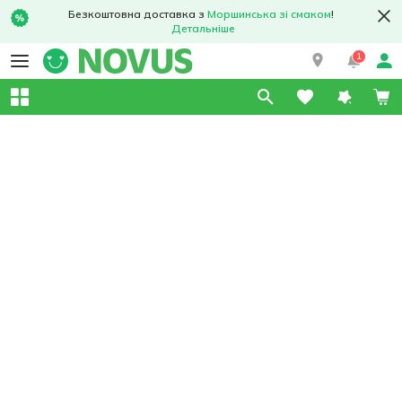
Безкоштовна доставка з
Моршинська зі смаком
!
Детальніше
1
Укр
Рус
Eng
Підтримати ЗСУ
Напишіть нам