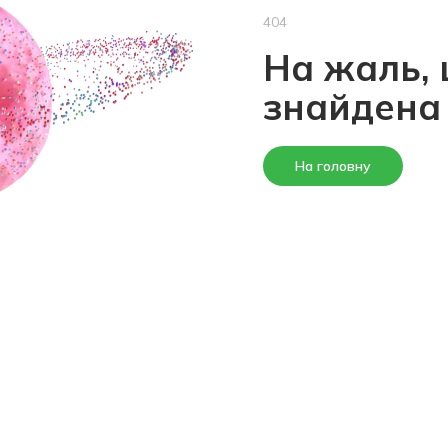
404
На жаль, 
знайдена
На головну