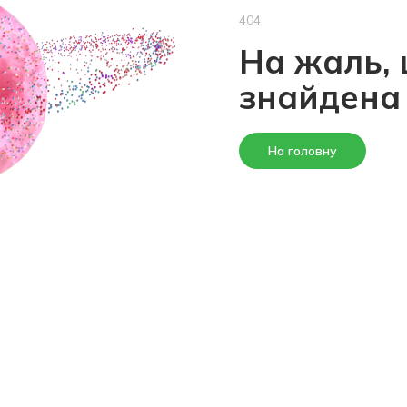
404
На жаль, 
знайдена
На головну