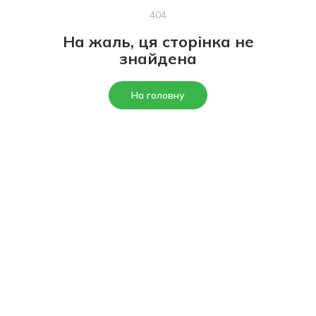
404
На жаль, ця сторінка не
знайдена
На головну