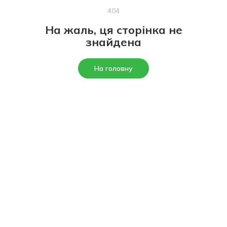
404
На жаль, ця сторінка не
знайдена
На головну