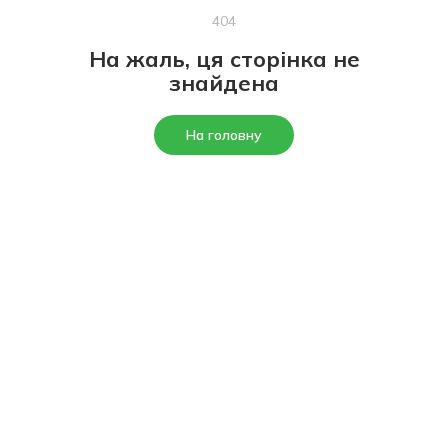
404
На жаль, ця сторінка не
знайдена
На головну