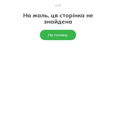
404
На жаль, ця сторінка не
знайдена
На головну