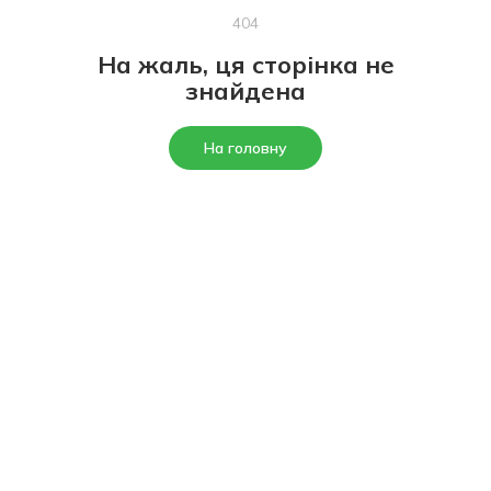
404
На жаль, ця сторінка не
знайдена
На головну