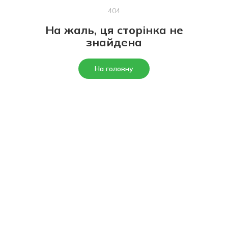
404
На жаль, ця сторінка не
знайдена
На головну