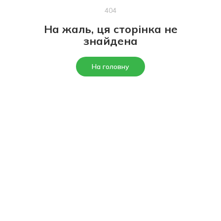
404
На жаль, ця сторінка не
знайдена
На головну