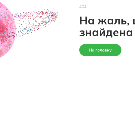
404
На жаль, 
знайдена
На головну