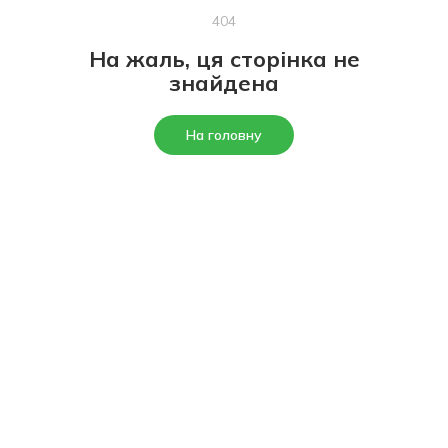
404
На жаль, ця сторінка не
знайдена
На головну