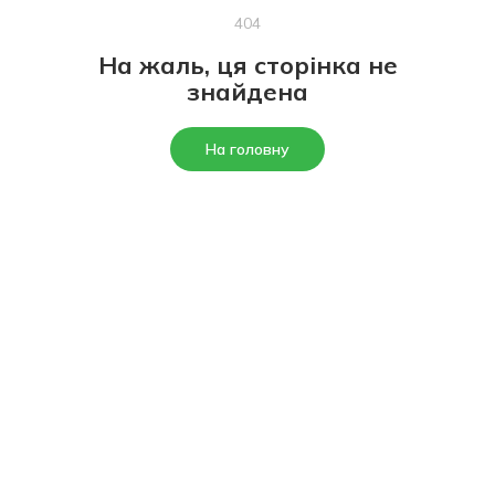
404
На жаль, ця сторінка не
знайдена
На головну