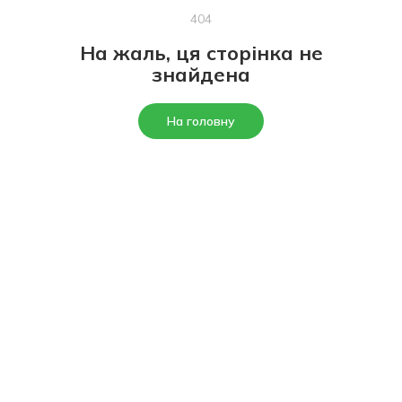
404
На жаль, ця сторінка не
знайдена
На головну