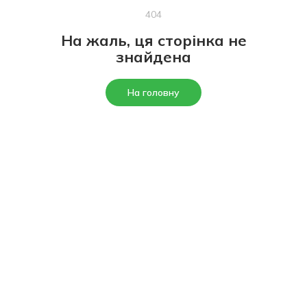
404
На жаль, ця сторінка не
знайдена
На головну