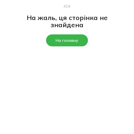
404
На жаль, ця сторінка не
знайдена
На головну