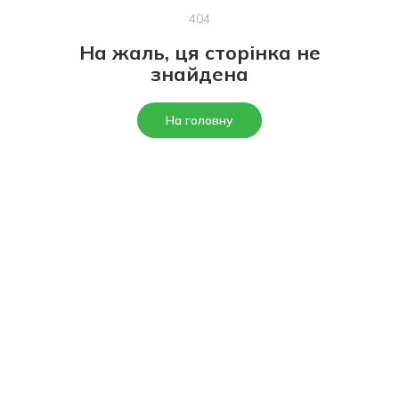
404
На жаль, ця сторінка не
знайдена
На головну