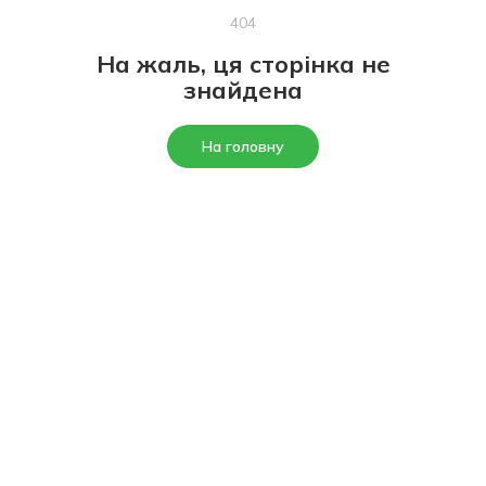
404
На жаль, ця сторінка не
знайдена
На головну