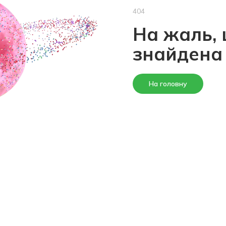
404
На жаль, 
знайдена
На головну