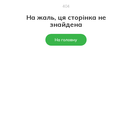
404
На жаль, ця сторінка не
знайдена
На головну