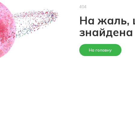
404
На жаль, 
знайдена
На головну