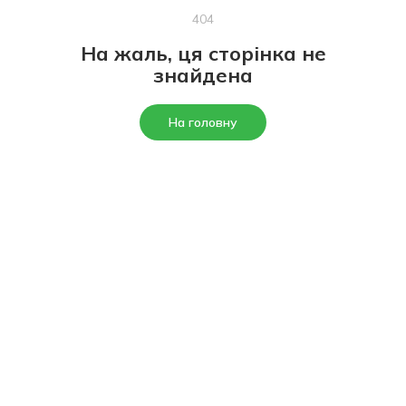
404
На жаль, ця сторінка не
знайдена
На головну