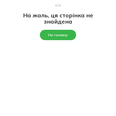
404
На жаль, ця сторінка не
знайдена
На головну