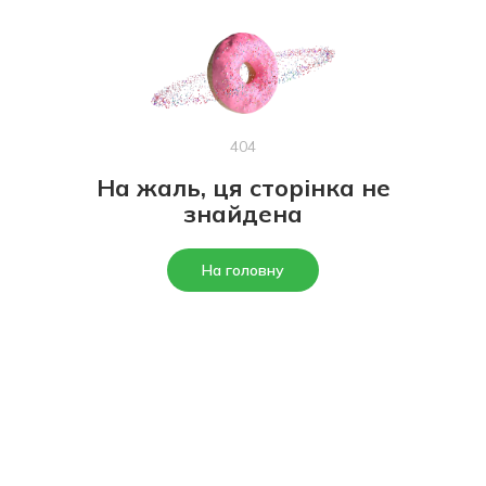
404
На жаль, ця сторінка не
знайдена
На головну