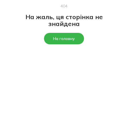
404
На жаль, ця сторінка не
знайдена
На головну