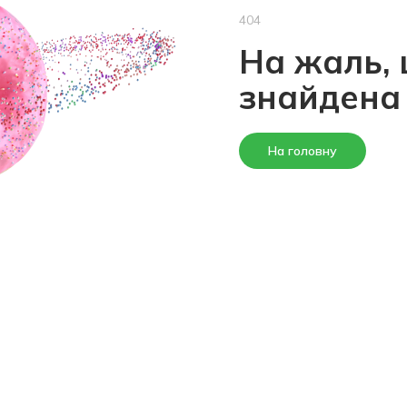
404
На жаль, 
знайдена
На головну