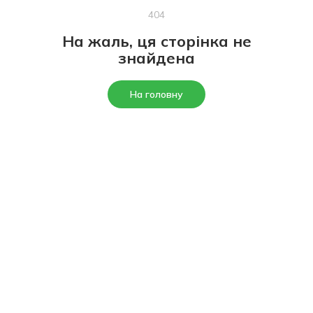
404
На жаль, ця сторінка не
знайдена
На головну