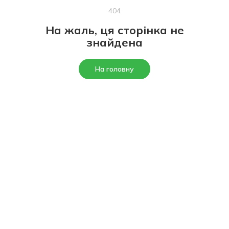
404
На жаль, ця сторінка не
знайдена
На головну