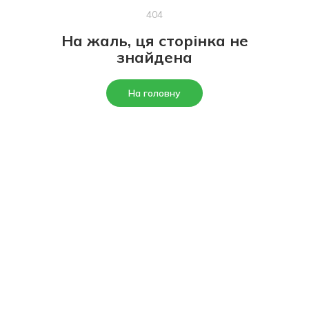
404
На жаль, ця сторінка не
знайдена
На головну