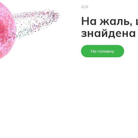
404
На жаль, 
знайдена
На головну