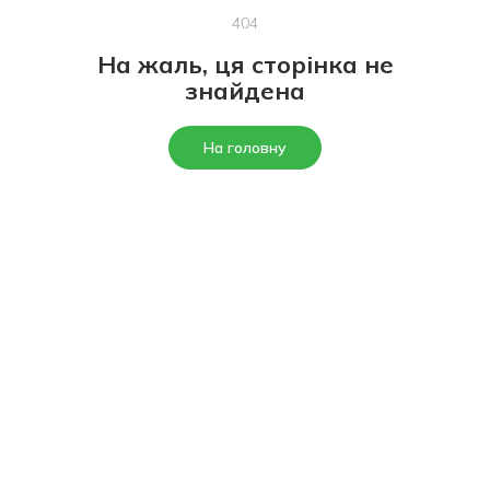
404
На жаль, ця сторінка не
знайдена
На головну