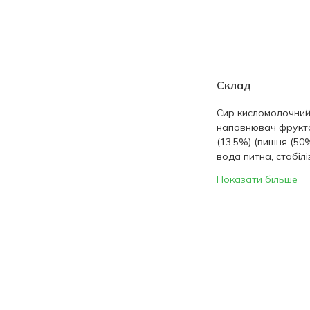
Склад
Сир кисломолочний
наповнювач фрукт
(13,5%) (вишня (50
вода питна, стабілі
Показати більше