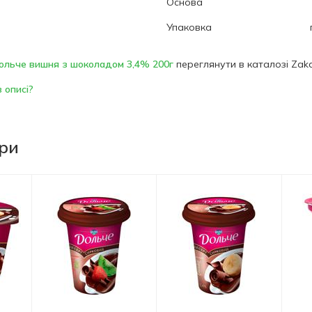
Основа
Упаковка
ольче вишня з шоколадом 3,4% 200г
переглянути в каталозі Zak
 описі?
ари