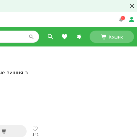
1
Кошик
че вишня з
142