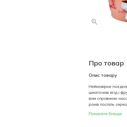
Про товар
Опис товару
Неймовірне поєднан
шматочків ягід і ф
вам справжню насо
років поспіль сирко
Показати більше