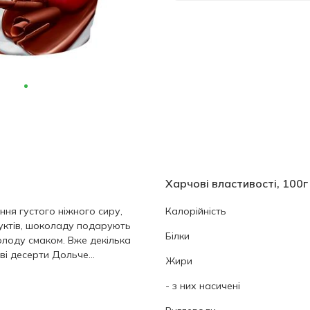
Харчові властивості, 100г
ня густого ніжного сиру,
Калорійність
руктів, шоколаду подарують
Білки
лоду смаком. Вже декілька
ві десерти Дольче...
Жири
- з них насичені