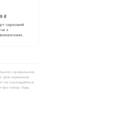
9
₴
79.99
₴
49.49
₴
рт сирковий
Десерт сирковий
Десерт Elle&Vire
че з
Дольче вишня з
шоколадний 3,2%
внювачами
шоколадом 3,4% 300г
ик та шоколад
300 г
100 г
 300г
льною і правильною,
лі. Для отримання
і і не покладайтеся
 про товар, будь