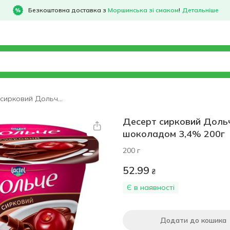
Безкоштовна доставка з
Моршинська зі смаком
!
Детальніше
Десерт сирковий Дольче вишня з шоколадом 3,4% 200г
Десерт сирковий Доль
шоколадом 3,4% 200г
200 г
52.99
₴
Є в наявності
Додати до кошика