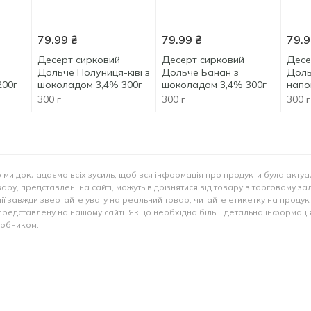
79.99
₴
79.99
₴
79.9
Десерт сирковий
Десерт сирковий
Десе
Дольче Полуниця-ківі з
Дольче Банан з
Доль
200г
шоколадом 3,4% 300г
шоколадом 3,4% 300г
напо
перс
300 г
300 г
300 г
3,4%
 ми докладаємо всіх зусиль, щоб вся інформація про продукти була актуа
ару, представлені на сайті, можуть відрізнятися від товару в торговому за
ії завжди звертайте увагу на реальний товар, читайте етикетку на продукт
представлену на нашому сайті. Якщо необхідна більш детальна інформація
иробником.