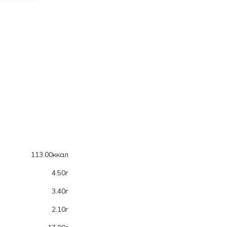
113.00ккал
4.50г
3.40г
2.10г