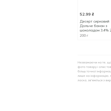
52.99
₴
Десерт сирковий
Дольче банан з
шоколадом 3,4% 
200 г
Незважаючи на те, що
фото товару і опис тов
більш точної інформац
лише на інформацію, 
ласка, зв'яжіться з в