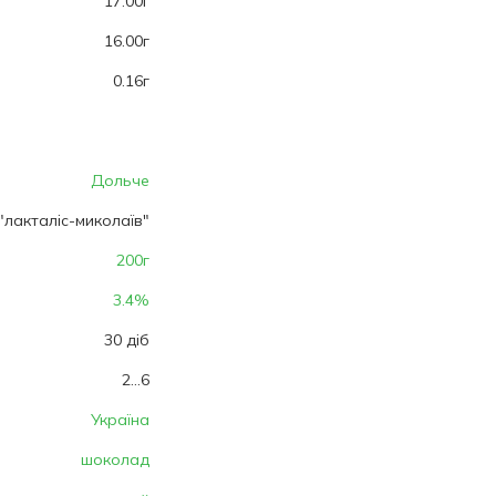
17.00г
16.00г
0.16г
Дольче
"лакталіс-миколаїв"
200г
3.4%
30 діб
2...6
Україна
шоколад