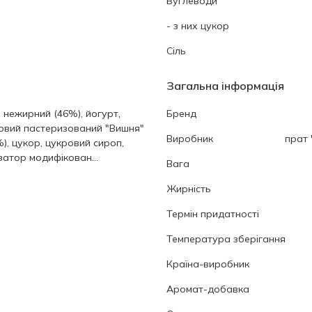
Вуглеводи
- з них цукор
Cіль
Загальна інформація
 нежирний (46%), йогурт,
Бренд
овий пастеризований "Вишня"
Виробник
прат 
%), цукор, цукровий сироп,
затор модифікован...
Вага
Жирність
Термін придатності
Температура зберігання
Країна-виробник
Аромат-добавка