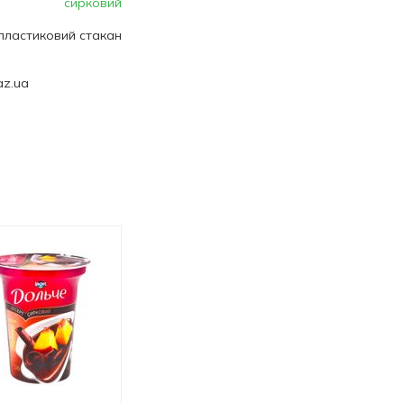
сирковий
пластиковий стакан
az.ua