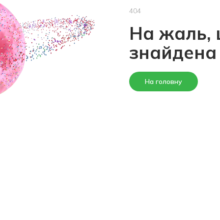
404
На жаль, 
знайдена
На головну