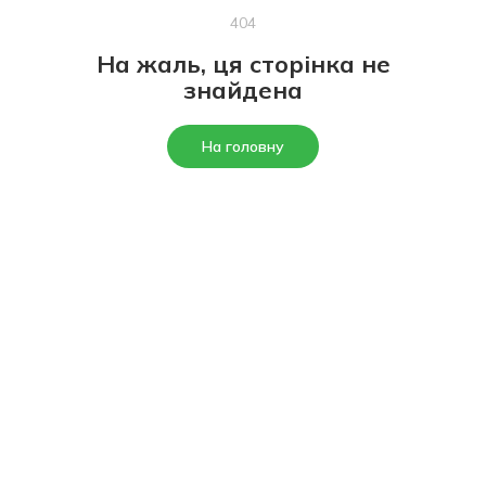
404
На жаль, ця сторінка не
знайдена
На головну