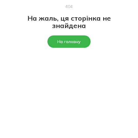
404
На жаль, ця сторінка не
знайдена
На головну