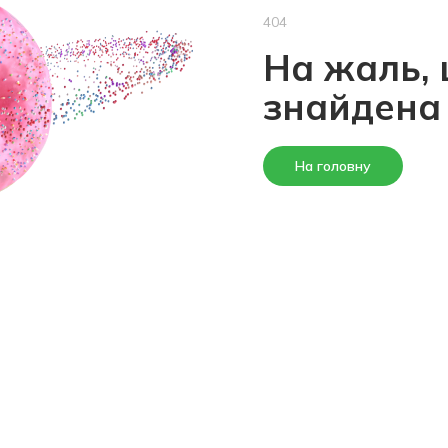
404
На жаль, 
знайдена
На головну