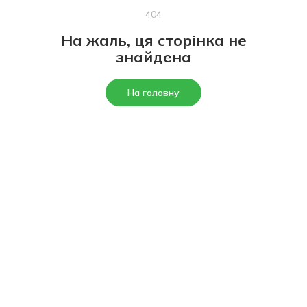
404
На жаль, ця сторінка не
знайдена
На головну