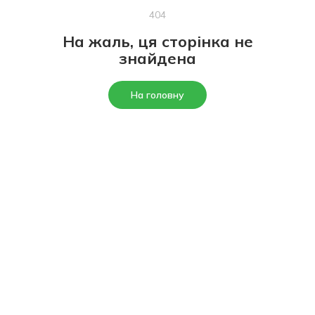
404
На жаль, ця сторінка не
знайдена
На головну