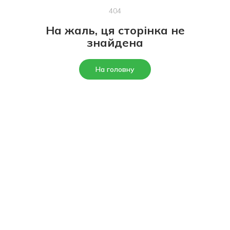
404
На жаль, ця сторінка не
знайдена
На головну