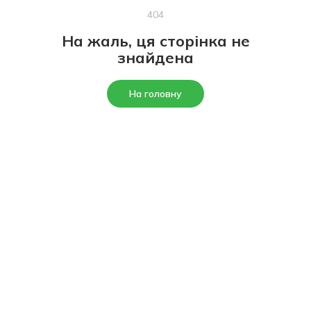
404
На жаль, ця сторінка не
знайдена
На головну